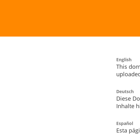
English
This dom
uploaded
Deutsch
Diese Do
Inhalte h
Español
Esta pág