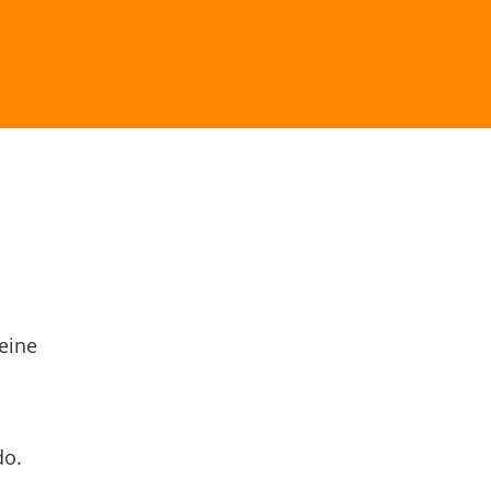
eine
do.